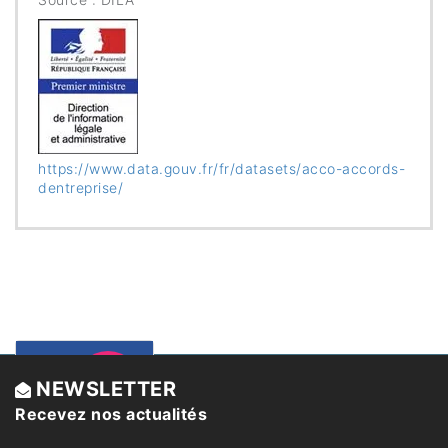
https://www.data.gouv.fr/fr/datasets/acco-accords-
dentreprise/
Un
Sécurité
NEWSLETTER
juridique
Recevez nos actualités
accord