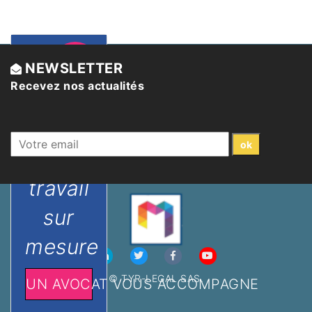
Un
Sécurité
NEWSLETTER
juridique
Recevez nos actualités
accord
temps
de
travail
sur
mesure
© TYR-LEGAL SAS.
UN AVOCAT VOUS ACCOMPAGNE