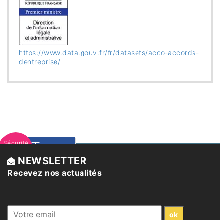
https://www.data.gouv.fr/fr/datasets/acco-accords-
dentreprise/
Trouvez
Sécurité
juridique
NEWSLETTER
l'avocat
Recevez nos actualités
expert
qu'il