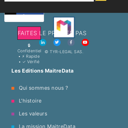
vous
faut
FAITES LE PREMIER PAS
🔒
Confidentiel
© TYR-LEGAL SAS.
•
⚡ Rapide
•
✓ Vérifié
Les Editions MaitreData
Qui sommes nous ?
L'histoire
Les valeurs
La mission MaitreData