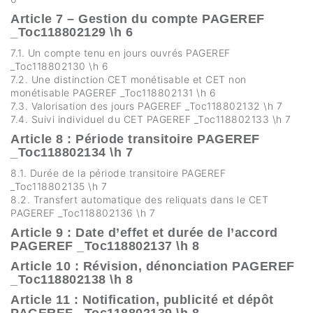
Article 7 – Gestion du compte PAGEREF
_Toc118802129 \h 6
7.1. Un compte tenu en jours ouvrés PAGEREF
_Toc118802130 \h 6
7.2. Une distinction CET monétisable et CET non
monétisable PAGEREF _Toc118802131 \h 6
7.3. Valorisation des jours PAGEREF _Toc118802132 \h 7
7.4. Suivi individuel du CET PAGEREF _Toc118802133 \h 7
Article 8 : Période transitoire PAGEREF
_Toc118802134 \h 7
8.1. Durée de la période transitoire PAGEREF
_Toc118802135 \h 7
8.2. Transfert automatique des reliquats dans le CET
PAGEREF _Toc118802136 \h 7
Article 9 : Date d’effet et durée de l’accord
PAGEREF _Toc118802137 \h 8
Article 10 : Révision, dénonciation PAGEREF
_Toc118802138 \h 8
Article 11 : Notification, publicité et dépôt