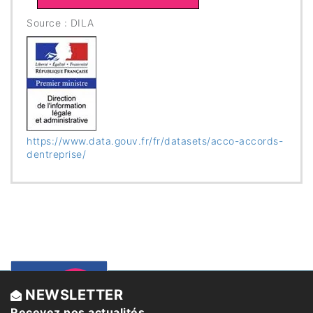
Source : DILA
https://www.data.gouv.fr/fr/datasets/acco-accords-
dentreprise/
Un
Sécurité
NEWSLETTER
juridique
Recevez nos actualités