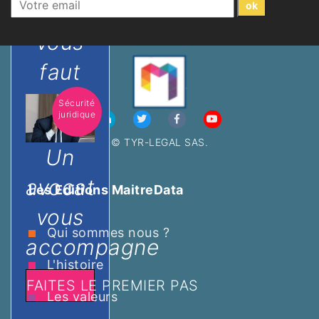
qu'il
vous
faut
Sécurité
juridique
© TYR-LEGAL SAS.
Un
avocat
Les Editions MaitreData
vous
Qui sommes nous ?
accompagne
L'histoire
FAITES LE PREMIER PAS
Les valeurs