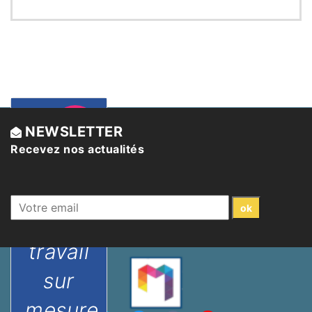
Un
Sécurité
NEWSLETTER
juridique
Recevez nos actualités
accord
temps
de
travail
sur
mesure