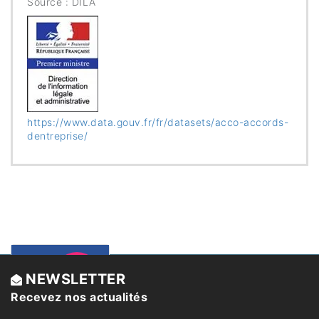
Source : DILA
https://www.data.gouv.fr/fr/datasets/acco-accords-
dentreprise/
Un
Sécurité
NEWSLETTER
juridique
Recevez nos actualités
accord