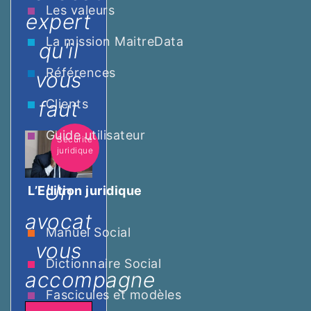
Les valeurs
expert
La mission MaitreData
qu'il
Références
vous
faut
Clients
Guide utilisateur
Sécurité
juridique
Un
L’Edition juridique
avocat
Manuel Social
vous
Dictionnaire Social
accompagne
Fascicules et modèles