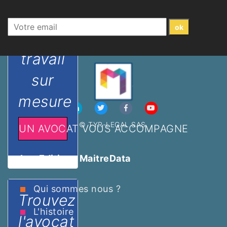
temps
de
travail
sur
mesure
© TYR-LEGAL SAS.
UN AVOCAT VOUS ACCOMPAGNE
Les Editions MaitreData
Qui sommes nous ?
Trouvez
L'histoire
l'avocat