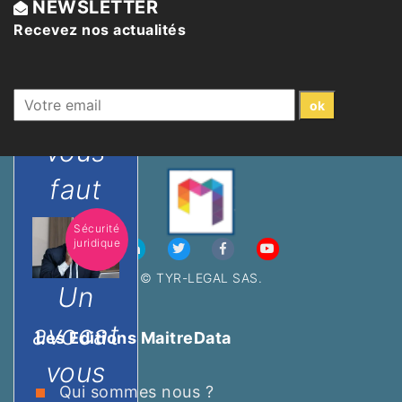
Trouvez
NEWSLETTER
Recevez nos actualités
l'avocat
expert
qu'il
vous
faut
Sécurité
juridique
© TYR-LEGAL SAS.
Un
avocat
Les Editions MaitreData
vous
Qui sommes nous ?