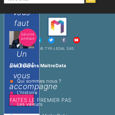
qu'il
vous
faut
Sécurité
juridique
© TYR-LEGAL SAS.
Un
avocat
Les Editions MaitreData
vous
Qui sommes nous ?
accompagne
L'histoire
FAITES LE PREMIER PAS
Les valeurs