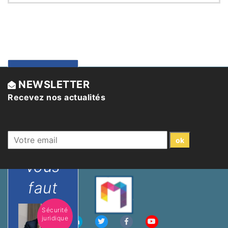
Trouvez
NEWSLETTER
Recevez nos actualités
l'avocat
expert
qu'il
vous
faut
Sécurité
juridique