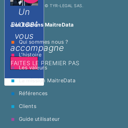
© TYR-LEGAL SAS.
Un
avocat
Les Editions MaitreData
vous
Qui sommes nous ?
accompagne
L'histoire
FAITES LE PREMIER PAS
Les valeurs
La mission MaitreData
Références
Clients
Guide utilisateur