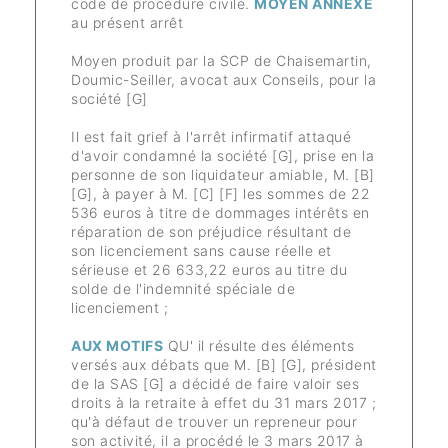
code de procédure civile.
MOYEN ANNEXE
au présent arrêt
Moyen produit par la SCP de Chaisemartin,
Doumic-Seiller, avocat aux Conseils, pour la
société [G]
Il est fait grief à l'arrêt infirmatif attaqué
d'avoir condamné la société [G], prise en la
personne de son liquidateur amiable, M. [B]
[G], à payer à M. [C] [F] les sommes de 22
536 euros à titre de dommages intérêts en
réparation de son préjudice résultant de
son licenciement sans cause réelle et
sérieuse et 26 633,22 euros au titre du
solde de l'indemnité spéciale de
licenciement ;
AUX MOTIFS
QU' il résulte des éléments
versés aux débats que M. [B] [G], président
de la SAS [G] a décidé de faire valoir ses
droits à la retraite à effet du 31 mars 2017 ;
qu'à défaut de trouver un repreneur pour
son activité, il a procédé le 3 mars 2017 à