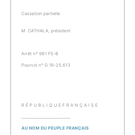
Cassation partielle
M. CATHALA, président
Arrêt n° 981 FS-B
Pourvoi n° G 19-25.613
R É P U B L I Q U E F R A N Ç A I S E
_________________________
AU NOM DU PEUPLE FRANÇAIS
_________________________