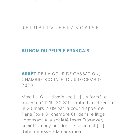
R É P U B L I Q U E F R A N Ç A I S E
_________________________
AU NOM DU PEUPLE FRANÇAIS
_________________________
ARRÊT
DE LA COUR DE CASSATION,
CHAMBRE SOCIALE, DU 9 DÉCEMBRE
2020
Mme I... G... , domiciliée [...] , a formé le
pourvoi n° D 19-20.319 contre l'arrêt rendu
le 20 mars 2019 par la cour d'appel de
Paris (pôle 6, chambre 6), dans le litige
l'opposant à la société Ipsos Observer,
société anonyme, dont le siège est [...] ,
défenderesse à la cassation.