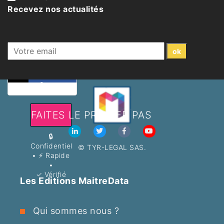
l'avocat
Recevez nos actualités
expert
qu'il
vous
faut
FAITES LE PREMIER PAS
🔒
Confidentiel
© TYR-LEGAL SAS.
•
⚡ Rapide
•
✓ Vérifié
Les Editions MaitreData
Qui sommes nous ?