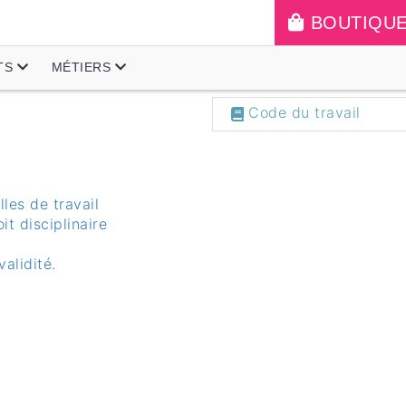
BOUTIQU
TS
MÉTIERS
Code du travail
lles de travail
oit disciplinaire
alidité.