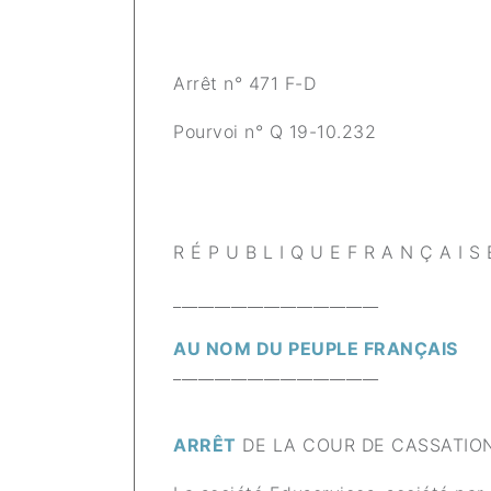
Arrêt n° 471 F-D
Pourvoi n° Q 19-10.232
R É P U B L I Q U E F R A N Ç A I S 
_________________________
AU NOM DU PEUPLE FRANÇAIS
_________________________
ARRÊT
DE LA COUR DE CASSATION,