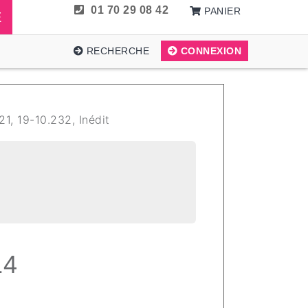
01 70 29 08 42
PANIER
E
RECHERCHE
CONNEXION
21, 19-10.232, Inédit
14