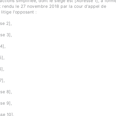
ctions simplifiée, dont le siège est [Adresse 1], a formé
êt rendu le 27 novembre 2018 par la cour d'appel de
litige l'opposant :
se 2],
se 3],
4],
5],
6],
7],
se 8],
se 9],
se 10],