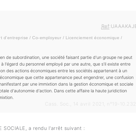
Ref
:UAAAKAJ
rt d’entreprise / Co-employeur / Licenciement économique /
 lien de subordination, une société faisant partie d'un groupe ne peut
l'égard du personnel employé par une autre, que s'il existe entre
tion des actions économiques entre les sociétés appartenant à un
 économique que cette appartenance peut engendrer, une confusion
e manifestant par une immixtion dans la gestion économique et sociale
otale d'autonomie d'action. Dans cette affaire la haute juridiction
mixtion.
Cass. Soc., 14 avril 2021, n°19-10.23
CIALE, a rendu l'arrêt suivant :