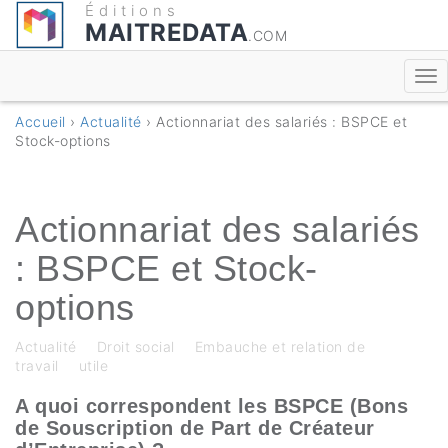
Éditions
MAITREDATA
.COM
Accueil
›
Actualité
› Actionnariat des salariés : BSPCE et
Stock-options
Actionnariat des salariés
: BSPCE et Stock-
options
Actualité
Droit social
Embauche et relation de
travail
utile
A quoi correspondent les BSPCE (Bons
de Souscription de Part de Créateur