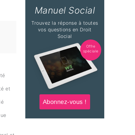
Manuel Social
Trouvez la réponse à toutes
vos questions en Droit
Social
Offre
spéciale
ité
té et
Abonnez-vous !
ié
que