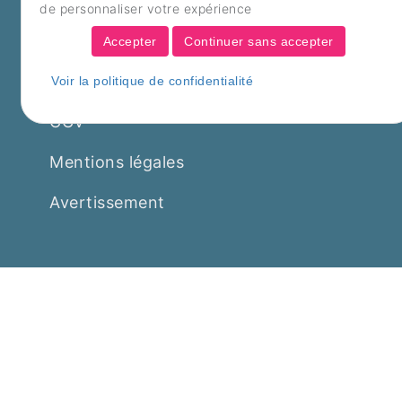
Contact
de personnaliser votre expérience
FAQ
Accepter
Continuer sans accepter
Politique de confidentialité
Voir la politique de confidentialité
CGV
Mentions légales
Avertissement